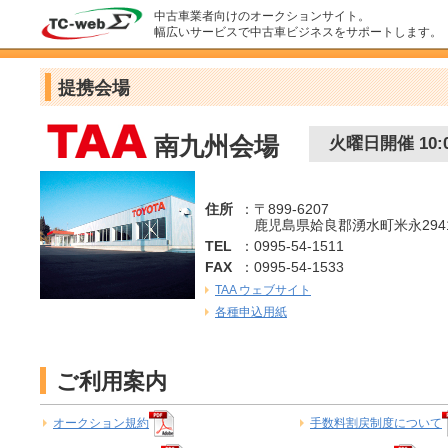
中古車業者向けのオークションサイト。
幅広いサービスで中古車ビジネスをサポートします。
提携会場
南九州会場
火曜日開催 10
住所
：〒899-6207
鹿児島県姶良郡湧水町米永2941
TEL
：0995-54-1511
FAX
：0995-54-1533
TAA ウェブサイト
各種申込用紙
ご利用案内
オークション規約
手数料割戻制度について