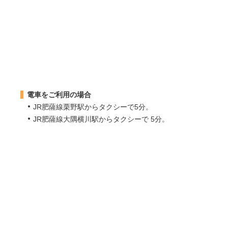
2026.04.01
TAA会員様 TAA登録情報のご確認
2026.03.25
東日本・西日本輸送センター「輸送料金
2026.03.25
東日本・西日本輸送センター「営業時間
2026.03.09
TAA施策「出品手数料・成約手数料割戻
2026.02.16
「TAA出品料半額券」終了のご案
2026.01.21
【沖縄会員様】バッテリーEV・ハイブリット
2025.12.25
TAA会員様 出品車両高画質画像の
2025.12.12
電車をご利用の場合
2026年1月以降のリサイクル券の
2025.12.01
JR肥薩線栗野駅からタクシーで5分。
TAA会員規約・TAAワンプライス
2025.11.25
JR肥薩線大隅横川駅からタクシーで 5分。
「軽自動車検査証返納確認書」発行終了に
2025.10.01
Discontinuation of Cash Handling
2025.10.01
会場窓口での現金取り扱い終了の
2025.09.29
成約車両代金の支払いについて
2025.07.12
「軽自動車所有者承諾書」廃止に
2025.06.09
7/1より「CAA⇒TAA会場間ネットワーク
2025.06.09
7/1よりTAA・TC-webΣ手数料改
2025.03.11
福祉車両消費税の取り扱い変更の
2024.12.02
2025年1月より クレーム受付期間に関
2024.07.13