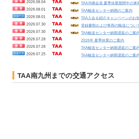
2026.08.04
TAA沖縄会員 夏季休業期間中の車両
2026.08.01
TAA輸送センター納期のご案内
2026.08.01
TAA入会＆紹介キャンペーンのお
2026.07.30
登録書類および車両の輸送につい
2026.07.30
TAA輸送センター納期遅延のご案
2026.07.28
2026年 夏季休業のご案内
2026.07.28
TAA輸送センター納期遅延のご案
2026.07.25
TAA輸送センター納期遅延のご案
2026.07.25
TAA輸送センターご依頼方法のお
2026.07.23
TAA輸送センター納期遅延のご案
TAA南九州までの交通アクセス
2026.07.22
TAA関東岩槻ヤード閉鎖・埼玉サテライト日
2026.07.21
【沖縄会員様】TAA会場発沖縄向けEV輸送料
2026.07.21
【東/西日本輸送センター】夏季休
2026.07.10
TAA59周年記念 チャリティーキャ
2026.07.06
【沖縄会員様】TAA会場発沖縄向け輸送料
2026.07.02
TAA輸送センター納期遅延のご案
2026.06.25
TAA輸送センター納期遅延のご案
2026.06.08
TAA多摩ヤード 開催曜日変更に
2026.06.01
おかげさまでTAAは59周年