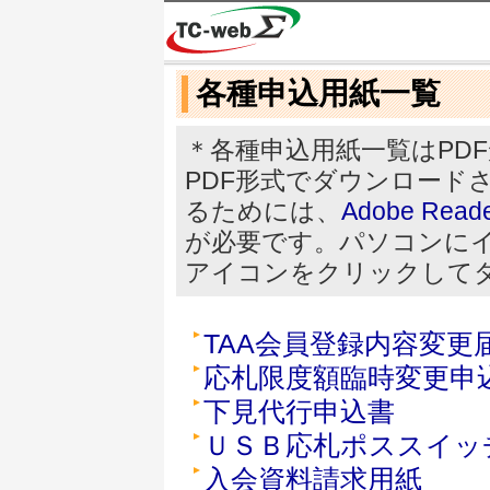
各種申込用紙一覧
＊各種申込用紙一覧はPD
PDF形式でダウンロード
るためには、
Adobe Read
が必要です。パソコンに
アイコンをクリックして
TAA会員登録内容変更
応札限度額臨時変更申
下見代行申込書
ＵＳＢ応札ポススイッ
入会資料請求用紙