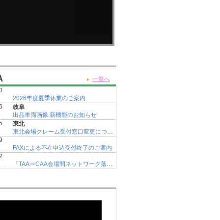
Ａ
一覧へ
0
2026年度夏季休業のご案内
6
岐阜
出品車両画像 新機能のお知らせ
5
東北
東北会場クレーム受付窓口変更について
9
FAXによる不在申込受付終了のご案内
2
「TAA⇒CAA会場間ネットワーク落札料」改定のご案内
2
落札手数料およびコーナー編成改定のお知らせ
4
年度末の書類及び自動車税預り金の取扱いについて
3
オークション規約 書類細則改訂のご案内