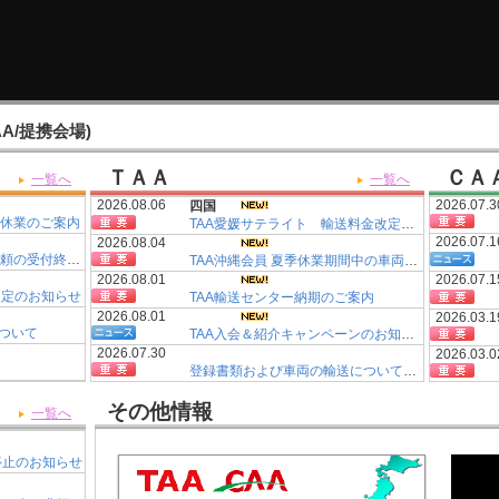
CAA/提携会場)
ＴＡＡ
ＣＡ
一覧へ
一覧へ
2026.08.06
2026.07.3
四国
季休業のご案内
TAA愛媛サテライト 輸送料金改定について
2026.07.1
2026.08.04
【AS掲載】車検証FAX依頼の受付終了について
TAA沖縄会員 夏季休業期間中の車両引き渡しについて
2026.08.01
2026.07.1
改定のお知らせ
TAA輸送センター納期のご案内
2026.08.01
2026.03.1
ついて
TAA入会＆紹介キャンペーンのお知らせ
2026.07.30
2026.03.0
登録書類および車両の輸送についてのご案内
2026.07.30
2026.03.0
【LAA会場】落札手数料改定のお知らせ
その他情報
TAA輸送センター納期遅延のご案内
一覧へ
2026.07.28
2026.02.2
物流業界の急激な物量の増加による書類集荷・発送の影響について
2026年 夏季休業のご案内
時停止のお知らせ
2026.07.28
2026.01.1
TAA輸送センター納期遅延のご案内