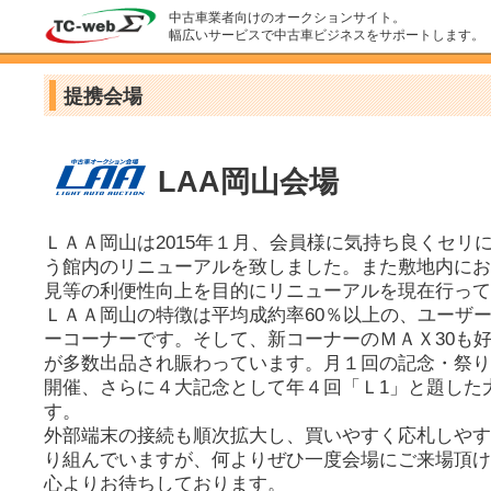
中古車業者向けのオークションサイト。
幅広いサービスで中古車ビジネスをサポートします。
提携会場
LAA岡山会場
ＬＡＡ岡山は2015年１月、会員様に気持ち良くセリ
う館内のリニューアルを致しました。また敷地内にお
見等の利便性向上を目的にリニューアルを現在行って
ＬＡＡ岡山の特徴は平均成約率60％以上の、ユーザ
ーコーナーです。そして、新コーナーのＭＡＸ30も
が多数出品され賑わっています。月１回の記念・祭り
開催、さらに４大記念として年４回「Ｌ1」と題した
す。
外部端末の接続も順次拡大し、買いやすく応札しやす
り組んでいますが、何よりぜひ一度会場にご来場頂け
心よりお待ちしております。